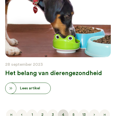
28 september 2023
Het belang van dierengezondheid
Lees artikel
1
2
3
4
5
13