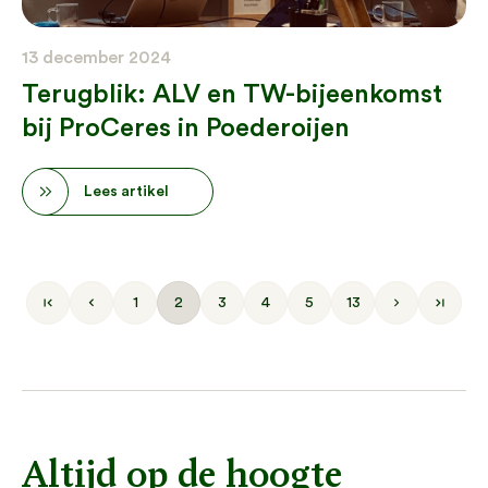
13 december 2024
Terugblik: ALV en TW-bijeenkomst
bij ProCeres in Poederoijen
Lees artikel
1
2
3
4
5
13
Altijd op de hoogte