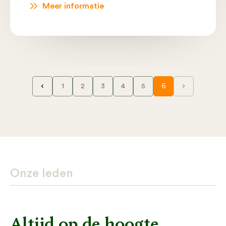
Meer informatie
1
2
3
4
5
6
Onze leden
Altijd op de hoogte