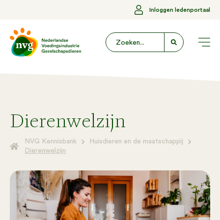
Inloggen ledenportaal
Dierenwelzijn
NVG Kennisbank
Huisdieren en de maatschappij
Dierenwelzijn