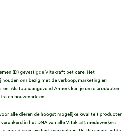
remen (D) gevestigde Vitakraft pet care. Het
ij houden ons bezig met de verkoop, marketing en
dieren. Als toonaangevend A-merk kun je onze producten
entra en bouwmarkten.
 voor alle dieren de hoogst mogelijke kwaliteit producten
al verankerd in het DNA van alle Vitakraft medewerkers
ie voor dieren zijn hart ging volgen. Uit die innige liefde