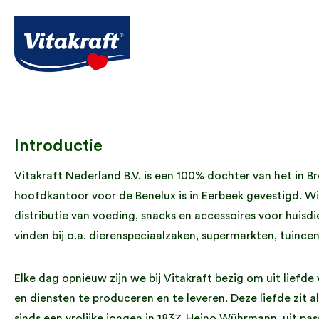
Introductie
Vitakraft Nederland B.V. is een 100% dochter van het in B
hoofdkantoor voor de Benelux is in Eerbeek gevestigd. W
distributie van voeding, snacks en accessoires voor huis
vinden bij o.a. dierenspeciaalzaken, supermarkten, tuinc
Elke dag opnieuw zijn we bij Vitakraft bezig om uit liefde
en diensten te produceren en te leveren. Deze liefde zit 
sinds een vrolijke jongen in 1837, Heino Wührmann, uit pass