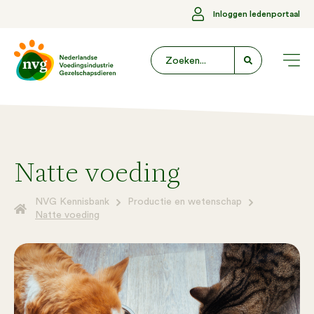
Inloggen ledenportaal
Natte voeding
NVG Kennisbank
Productie en wetenschap
Natte voeding