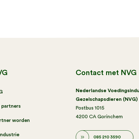
VG
Contact met NVG
Nederlandse Voedingsindu
G
Gezelschapsdieren (NVG)
 partners
Postbus 1015
4200 CA Gorinchem
artner worden
industrie
085 210 3590