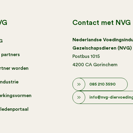
VG
Contact met NVG
Nederlandse Voedingsindu
G
Gezelschapsdieren (NVG)
 partners
Postbus 1015
4200 CA Gorinchem
artner worden
industrie
085 210 3590
rkingsvormen
info@nvg-diervoeding
 ledenportaal