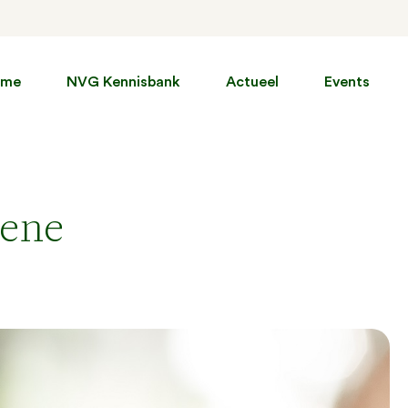
ome
NVG Kennisbank
Actueel
Events
mene