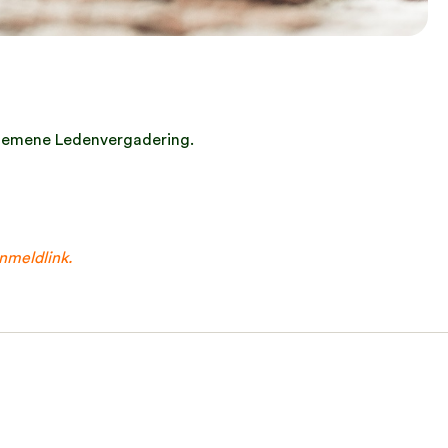
lgemene Ledenvergadering.
nmeldlink.