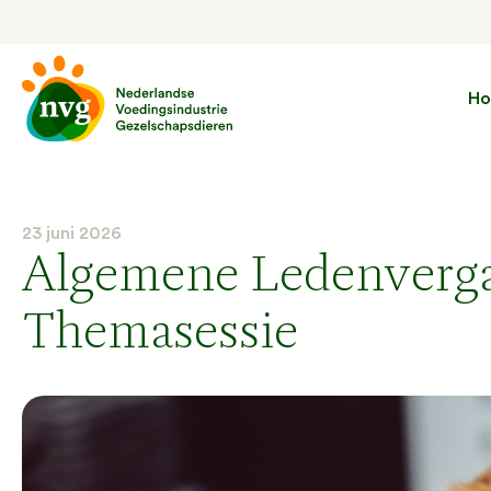
H
23 juni 2026
Algemene Ledenverga
Themasessie