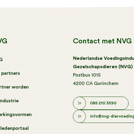
VG
Contact met NVG
Nederlandse Voedingsindu
G
Gezelschapsdieren (NVG)
 partners
Postbus 1015
4200 CA Gorinchem
artner worden
industrie
085 210 3590
rkingsvormen
info@nvg-diervoeding
 ledenportaal