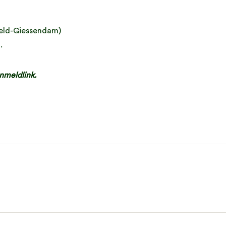
xveld-Giessendam)
d.
nmeldlink.