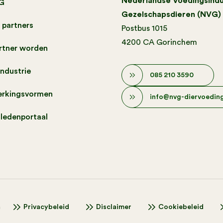
Nederlandse Voedingsindu
G
Gezelschapsdieren (NVG)
 partners
Postbus 1015
4200 CA Gorinchem
artner worden
industrie
085 210 3590
rkingsvormen
info@nvg-diervoeding
 ledenportaal
n
Privacybeleid
Disclaimer
Cookiebeleid